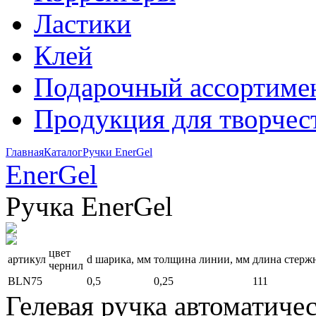
Ластики
Клей
Подарочный ассортиме
Продукция для творчес
Главная
Каталог
Ручки EnerGel
EnerGel
Ручка EnerGel
цвет
артикул
d шарика, мм
толщина линии, мм
длина стерж
чернил
BLN75
0,5
0,25
111
Гелевая ручка автоматиче