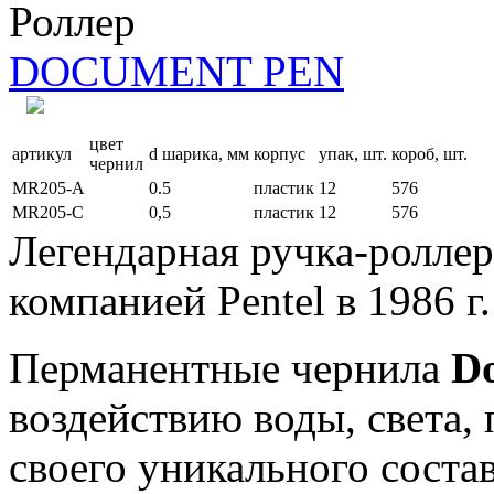
Роллер
DOCUMENT PEN
цвет
артикул
d шарика, мм
корпус
упак, шт.
короб, шт.
чернил
MR205-A
0.5
пластик
12
576
MR205-C
0,5
пластик
12
576
Легендарная ручка-ролле
компанией Pentel в 1986 г.
Перманентные чернила
D
воздействию воды, света, 
своего уникального соста