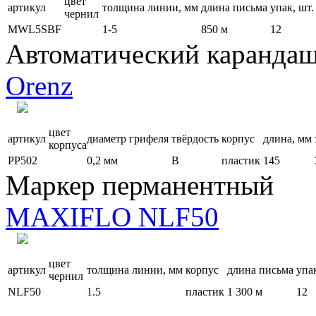
цвет
артикул
толщина линии, мм
длина письма
упак, шт.
чернил
MWL5SBF
1-5
850 м
12
Автоматический каранда
Orenz
цвет
артикул
диаметр грифеля
твёрдость
корпус
длина, мм
корпуса
PP502
0,2 мм
B
пластик
145
Маркер перманентный
MAXIFLO NLF50
цвет
артикул
толщина линии, мм
корпус
длина письма
упак
чернил
NLF50
1.5
пластик
1 300 м
12