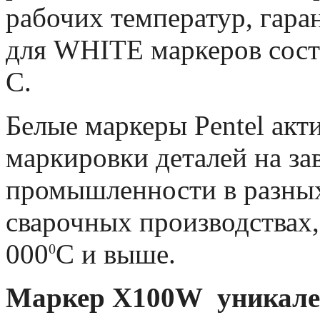
рабочих температур, гар
для
WHITE
маркеров сост
С.
Белые маркеры
Pentel
акт
маркировки деталей на за
промышленности в разных 
сварочных производствах,
000
С и выше.
0
Маркер
X
100
W
уникален