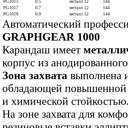
PG1015
0.5
металл
12
144
PG1017
0.7
металл
12
144
PG1019
0.9
металл
12
144
Автоматический професс
GRAPHGEAR 1000
Карандаш имеет
металли
корпус из анодированног
Зона захвата
выполнена и
обладающей повышенной 
и химической стойкостью
На зоне захвата для комф
резиновые вставки эллип