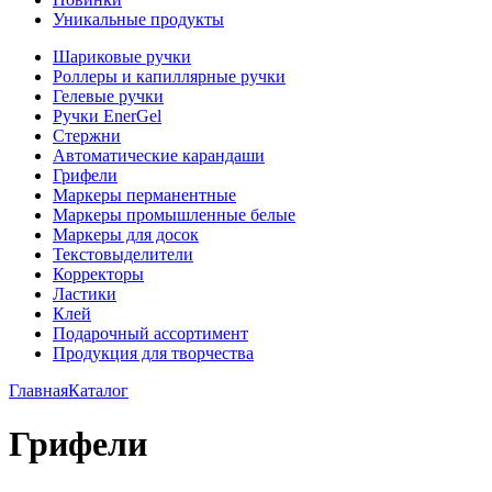
Уникальные продукты
Шариковые ручки
Роллеры и капиллярные ручки
Гелевые ручки
Ручки EnerGel
Стержни
Автоматические карандаши
Грифели
Маркеры перманентные
Маркеры промышленные белые
Маркеры для досок
Текстовыделители
Корректоры
Ластики
Клей
Подарочный ассортимент
Продукция для творчества
Главная
Каталог
Грифели